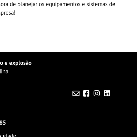
ora de planejar os equipamentos e sistemas de
presa!
io e explosão
dina
085
acidade