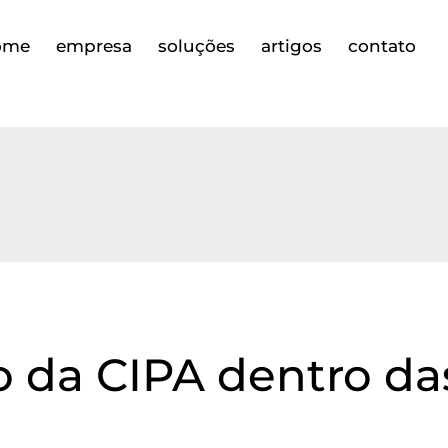
ome
empresa
soluções
artigos
contato
o da CIPA dentro d